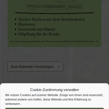
Zum Kalender hinzufügen
Details
Cookie-Zustimmung verwalten
Wir nutzen Cookies auf unserer Website. Einige von ihnen sind essenziell,
Datum:
22. Mai 2022
während andere uns helfen, diese Website und Ihre Erfahrung zu
Zeit:
verbessern.