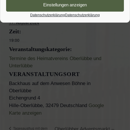
DETAILS
Einstellungen anzeigen
Datum:
Datenschutzerklärung
Datenschutzerklärung
17. August 2024
Zeit:
19:00
Veranstaltungskategorie:
Termine des Heimatvereins Oberlübbe und
Unterlübbe
VERANSTALTUNGSORT
Backhaus auf dem Anwesen Böhne in
Oberlübbe
Eichengrund 4
Hille-Oberlübbe
,
32479
Deutschland
Google
Karte anzeigen
Tagesausflug mit dem
Oberlübber Adventsmarkt –