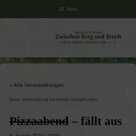
Zum
Menü
Inhalt
springen
« Alle Veranstaltungen
Diese Veranstaltung hat bereits stattgefunden.
Pizzaabend
– fällt aus
8. August 2020 | 19:00