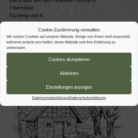
Backhaus auf dem Anwesen Böhne in
Oberlübbe
Eichengrund 4
Hille-Oberlübbe
,
32479
Deutschland
Cookie-Zustimmung verwalten
Wir nutzen Cookies auf unserer Website. Einige von ihnen sind essenziell,
2 Tages Radtour
Radtour
während andere uns helfen, diese Website und Ihre Erfahrung zu
verbessern.
Cookies akzeptieren
Ablehnen
Einstellungen anzeigen
Datenschutzerklärung
Datenschutzerklärung