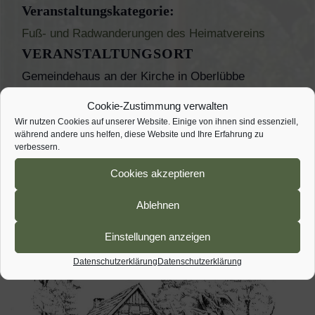
Veranstaltungskategorie:
Fuß- und Radwanderungen des Heimatvereins
VERANSTALTUNGSORT
Gemeindehaus an der Kirche in Oberlübbe
Korfskamp 4
Cookie-Zustimmung verwalten
Hille-Oberlübbe
,
32479
Deutschland
Wir nutzen Cookies auf unserer Website. Einige von ihnen sind essenziell,
Veranstaltungsort-Website anzeigen
während andere uns helfen, diese Website und Ihre Erfahrung zu
verbessern.
Pizzaabend ab 19:00 Uhr
2. Backtag ab 14:00 Uhr
Cookies akzeptieren
Ablehnen
Einstellungen anzeigen
Datenschutzerklärung
Datenschutzerklärung