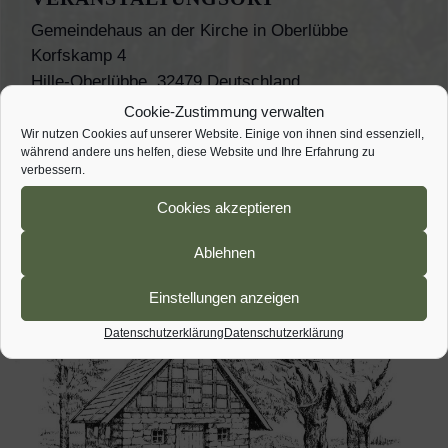
Gemeindehaus an der Kirche in Oberlübbe
Korfskamp 4
Hille-Oberlübbe
,
32479
Deutschland
Veranstaltungsort-Website anzeigen
Cookie-Zustimmung verwalten
Wir nutzen Cookies auf unserer Website. Einige von ihnen sind essenziell,
während andere uns helfen, diese Website und Ihre Erfahrung zu
Obstbaumschnitt
Backtag mit Oldtimer-Treffen
verbessern.
Cookies akzeptieren
Ablehnen
Einstellungen anzeigen
Datenschutzerklärung
Datenschutzerklärung