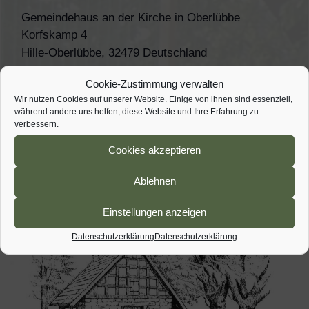
Gemeindehaus an der Kirche in Oberlübbe
Korfskamp 4
Hille-Oberlübbe
,
32479
Deutschland
Veranstaltungsort-Website anzeigen
Cookie-Zustimmung verwalten
Wir nutzen Cookies auf unserer Website. Einige von ihnen sind essenziell,
Aktion Saubere Landschaft
Dilettantos Brass
während andere uns helfen, diese Website und Ihre Erfahrung zu
Unterlübbe ab 09:00 Uhr
Konzert 2018
verbessern.
Cookies akzeptieren
Ablehnen
Einstellungen anzeigen
Datenschutzerklärung
Datenschutzerklärung