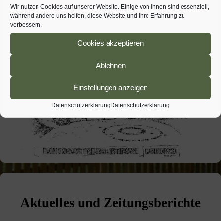
e
g
Wir nutzen Cookies auf unserer Website. Einige von ihnen sind essenziell,
n
während andere uns helfen, diese Website und Ihre Erfahrung zu
a
-
verbessern.
N
t
Cookies akzeptieren
a
i
v
i
Ablehnen
o
g
n
a
Einstellungen anzeigen
t
Datenschutzerklärung
Datenschutzerklärung
i
o
n
Aktuelles und Zeitungsberichte