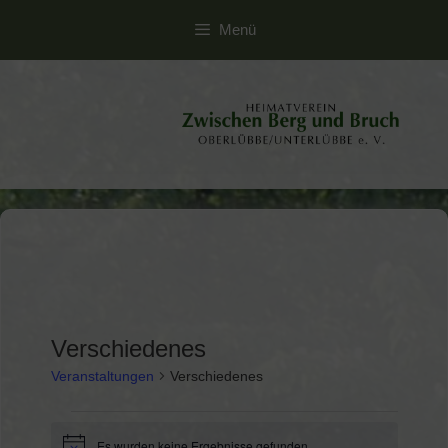
Zum
Menü
Inhalt
springen
Verschiedenes
Veranstaltungen
Verschiedenes
Veranstaltungen
Es wurden keine Ergebnisse gefunden.