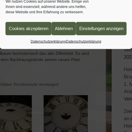
Ein
Wir nutzen Cookies auf unserer Website. Einige von
ihnen sind essenziell, während andere uns helfen,
SPD
uhr
diese Website und Ihre Erfahrung zu verbessern.
78 
Ver
Cookies akzeptieren
Ablehnen
Einstellungen anzeigen
Sch
n altes Zifferblatt der Oberlübber Kirchturmuhr
Datenschutzerklärung
Datenschutzerklärung
Kuc
ahre alt und zeigte deutlichen Rostbefall. Mit viel
Ver
lbaum fachmännisch das alte Zifferblatt. Es wird
202
dem Backhausgelände seinen neuen Platz
Hei
Bru
:
1. 
rlübber Kirchturmuhr versteigert
Anz
Ver
Zwe
an 
Hei