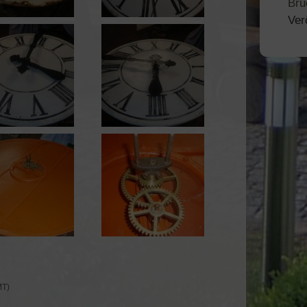
Bru
Ver
MT)