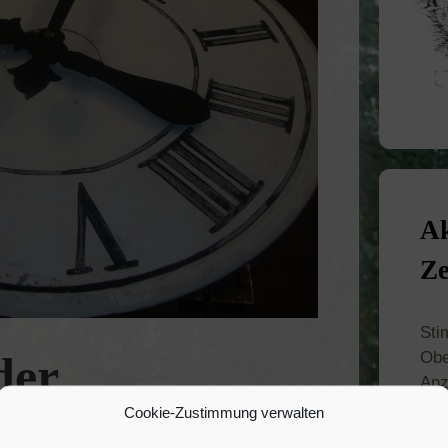
Ak
Ze
Sti
Obe
der
Anz
Ver
Cookie-Zustimmung verwalten