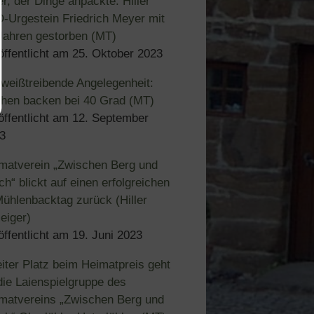
er, der Dinge anpackte: Hiller
-Urgestein Friedrich Meyer mit
Jahren gestorben (MT)
öffentlicht am
25. Oktober 2023
weißtreibende Angelegenheit:
hen backen bei 40 Grad (MT)
öffentlicht am
12. September
3
matverein „Zwischen Berg und
ch“ blickt auf einen erfolgreichen
Mühlenbacktag zurück (Hiller
eiger)
öffentlicht am
19. Juni 2023
iter Platz beim Heimatpreis geht
die Laienspielgruppe des
matvereins „Zwischen Berg und