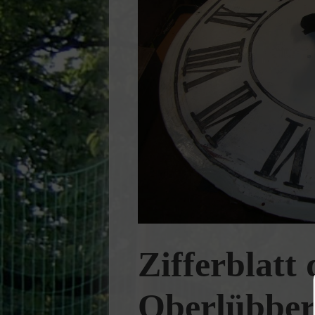
Zifferblatt 
Oberlübber