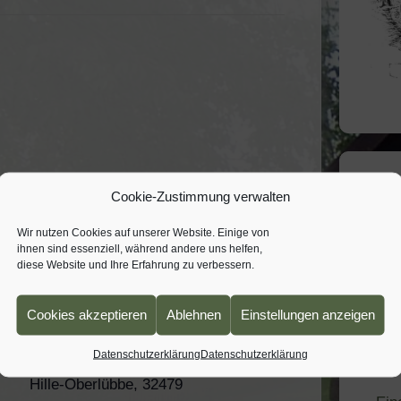
Cookie-Zustimmung verwalten
Ak
Wir nutzen Cookies auf unserer Website. Einige von
Ze
ihnen sind essenziell, während andere uns helfen,
diese Website und Ihre Erfahrung zu verbessern.
VERANSTALTUNGSORT
Sti
Cookies akzeptieren
Ablehnen
Einstellungen anzeigen
Gemeindehaus an der Kirche in
Obe
Oberlübbe
Anz
Datenschutzerklärung
Datenschutzerklärung
Korfskamp 4
Ver
Hille-Oberlübbe
,
32479