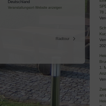
Ein
Deutschland
SPD
Veranstaltungsort-Website anzeigen
78 
Ver
Sch
Kuc
Radtour
Ver
202
Hei
Bru
1. 
Anz
Ver
Zwe
an 
Hei