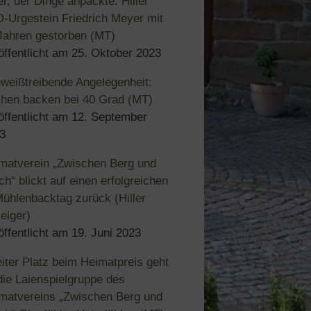
er, der Dinge anpackte: Hiller
-Urgestein Friedrich Meyer mit
Jahren gestorben (MT)
öffentlicht am
25. Oktober 2023
weißtreibende Angelegenheit:
hen backen bei 40 Grad (MT)
öffentlicht am
12. September
3
matverein „Zwischen Berg und
ch“ blickt auf einen erfolgreichen
Mühlenbacktag zurück (Hiller
eiger)
öffentlicht am
19. Juni 2023
iter Platz beim Heimatpreis geht
die Laienspielgruppe des
matvereins „Zwischen Berg und