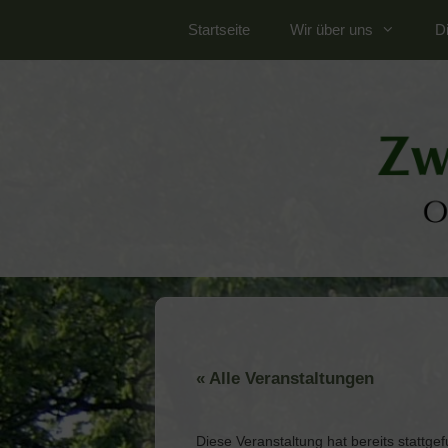
Zum
Startseite
Wir über uns
Di
Inhalt
springen
« Alle Veranstaltungen
Diese Veranstaltung hat bereits stattge