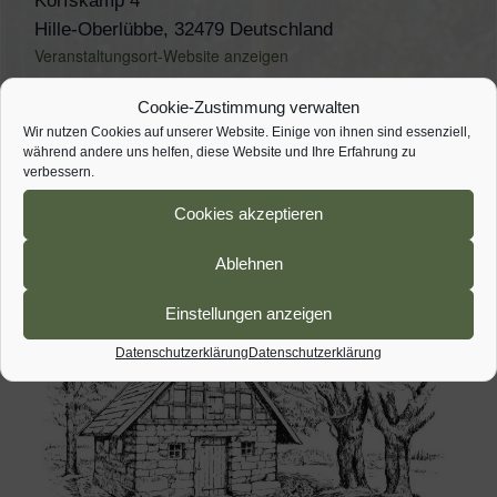
Korfskamp 4
Hille-Oberlübbe
,
32479
Deutschland
Veranstaltungsort-Website anzeigen
Cookie-Zustimmung verwalten
Aktion Saubere Landschaft Oberlübbe
Ausflug
– fällt
Wir nutzen Cookies auf unserer Website. Einige von ihnen sind essenziell,
Veranstaltung abgesagt
aus
während andere uns helfen, diese Website und Ihre Erfahrung zu
verbessern.
Cookies akzeptieren
Ablehnen
Einstellungen anzeigen
Datenschutzerklärung
Datenschutzerklärung